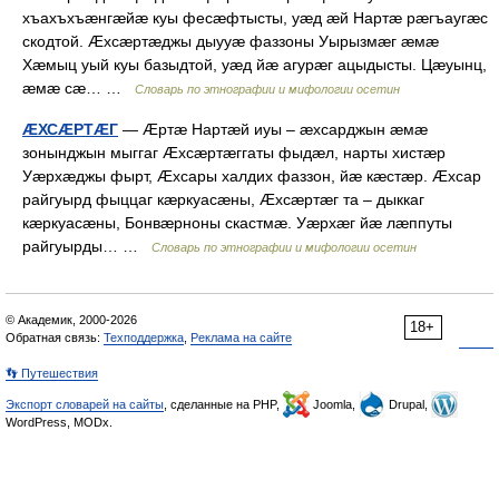
хъахъхъæнгæйæ куы фесæфтысты, уæд æй Нартæ рæгъаугæс
скодтой. Æхсæртæджы дыууæ фаззоны Уырызмæг æмæ
Хæмыц уый куы базыдтой, уæд йæ агурæг ацыдысты. Цæуынц,
æмæ сæ… …
Словарь по этнографии и мифологии осетин
ÆХСÆРТÆГ
— Æртæ Нартæй иуы – æхсарджын æмæ
зонынджын мыггаг Æхсæртæггаты фыдæл, нарты хистæр
Уæрхæджы фырт, Æхсары халдих фаззон, йæ кæстæр. Æхсар
райгуырд фыццаг кæркуасæны, Æхсæртæг та – дыккаг
кæркуасæны, Бонвæрноны скастмæ. Уæрхæг йæ лæппуты
райгуырды… …
Словарь по этнографии и мифологии осетин
© Академик, 2000-2026
18+
Обратная связь:
Техподдержка
,
Реклама на сайте
👣 Путешествия
Экспорт словарей на сайты
, сделанные на PHP,
Joomla,
Drupal,
WordPress, MODx.