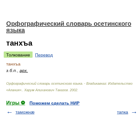
Орфографический словарь осетинского
языка
танхъа
Толкование
Перевод
танхъа
з.б.п.
,
арх.
Орфографический словарь осетинского языка. - Владикавказ: Издательство
«Алания».
.
Харум Алиханович Таказов
.
2002
.
Игры ⚽
Поможем сделать НИР
таможнæ
тапка