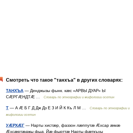
Смотреть что такое "танхъа" в других словарях:
ТАНХЪА
— Денджызы фынк. кæс «АРВЫ ДУАР» Ы
СÆРГÆНДТÆ …
Словарь по этнографии и мифологии осетин
Т
— А Æ Б Г Д Дж Дз Е З И Й К Къ Л М …
Словарь по этнографии и
мифологии осетин
УÆРХÆГ
— Нарты хистæр, фаззон лæппутæ Æхсар æмæ
Æхсæртæджы фыд. Йæ фырттæ Нарты фæткъуы